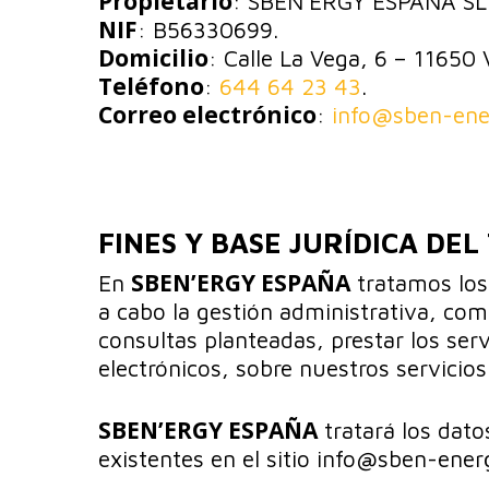
Propietario
: SBEN’ERGY ESPAÑA SL.
NIF
: B56330699.
Domicilio
: Calle La Vega, 6 – 11650 V
Teléfono
:
644 64 23 43
.
Correo electrónico
:
info@sben-ene
FINES Y BASE JURÍDICA DE
SBEN’ERGY ESPAÑA
En
tratamos los 
a cabo la gestión administrativa, come
consultas planteadas, prestar los ser
electrónicos, sobre nuestros servicios
SBEN’ERGY ESPAÑA
tratará los dato
existentes en el sitio info@sben-ener