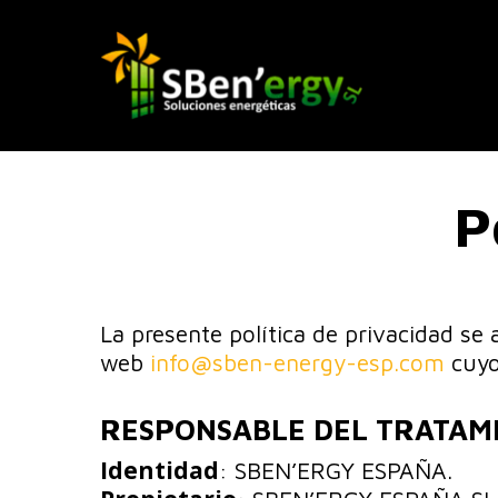
Skip
to
main
content
P
La presente política de privacidad se 
web
info@sben-energy-esp.com
cuyo
RESPONSABLE DEL TRATAM
Identidad
: SBEN’ERGY ESPAÑA.