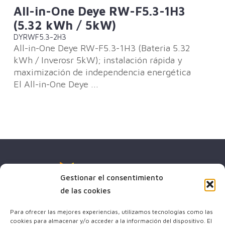
All-in-One Deye RW-F5.3-1H3
Pa
(5.32 kWh / 5kW)
A
DYRWF5.3-2H3
AI
pe
All-in-One Deye RW-F5.3-1H3 (Bateria 5.32
El
ión
kWh / Inverosr 5kW); instalación rápida y
ABC
maximización de independencia energética
ene
El All-in-One Deye ...
vat
Gestionar el consentimiento
de las cookies
Para ofrecer las mejores experiencias, utilizamos tecnologías como las
cookies para almacenar y/o acceder a la información del dispositivo. El