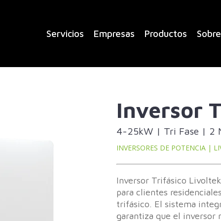
Servicios
Empresas
Productos
Sobre
Inversor 
4-25kW | Tri Fase | 2
INVERSORES DE POTENCIA | L
Inversor Trifásico Livolt
para clientes residencial
trifásico. El sistema int
garantiza que el inversor