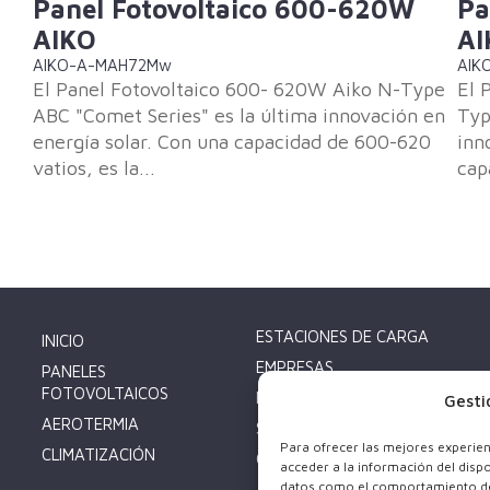
Panel Fotovoltaico 600-620W
Pa
AIKO
AI
AIKO-A-MAH72Mw
AIK
El Panel Fotovoltaico 600- 620W Aiko N-Type
El 
ABC "Comet Series" es la última innovación en
Typ
energía solar. Con una capacidad de 600-620
inn
vatios, es la...
cap
ESTACIONES DE CARGA
INICIO
EMPRESAS
PANELES
FOTOVOLTAICOS
PRODUCTOS
Gesti
AEROTERMIA
SOBRE NOSOTROS
Para ofrecer las mejores experie
CLIMATIZACIÓN
CONTÁCTO
acceder a la información del disp
datos como el comportamiento de n