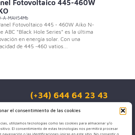
nel Fotovoltaico 445-460W
KO
O-A-MAH54Mb
Panel Fotovoltaico 445 - 460W Aiko N-
e ABC "Black Hole Series" es la última
ovación en energía solar. Con una
acidad de 445 -460 vatios...
(+34) 644 64 23 43
info@sben-energy-esp.com
onar el consentimiento de las cookies
x-
facebook
youtube
ncias, utilizamos tecnologías como las cookies para almacenar y/o
twitter
ositivo. El consentimiento de estas tecnologías nos permitirá procesar
avegación o las identificaciones únicas en este sitio. No consentir o