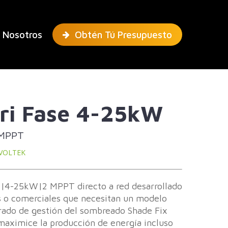
 Nosotros
Obtén Tú Presupuesto
Tri Fase 4-25kW
 MPPT
IVOLTEK
ek|4-25kW|2 MPPT directo a red desarrollado
es o comerciales que necesitan un modelo
egrado de gestión del sombreado Shade Fix
 maximice la producción de energía incluso